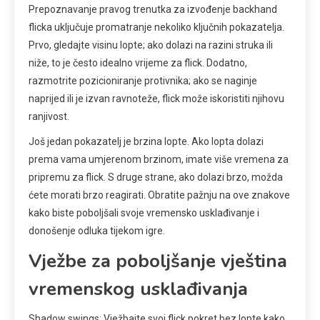
Prepoznavanje pravog trenutka za izvođenje backhand
flicka uključuje promatranje nekoliko ključnih pokazatelja.
Prvo, gledajte visinu lopte; ako dolazi na razini struka ili
niže, to je često idealno vrijeme za flick. Dodatno,
razmotrite pozicioniranje protivnika; ako se naginje
naprijed ili je izvan ravnoteže, flick može iskoristiti njihovu
ranjivost.
Još jedan pokazatelj je brzina lopte. Ako lopta dolazi
prema vama umjerenom brzinom, imate više vremena za
pripremu za flick. S druge strane, ako dolazi brzo, možda
ćete morati brzo reagirati. Obratite pažnju na ove znakove
kako biste poboljšali svoje vremensko usklađivanje i
donošenje odluka tijekom igre.
Vježbe za poboljšanje vještina
vremenskog usklađivanja
Shadow swings: Vježbajte svoj flick pokret bez lopte kako