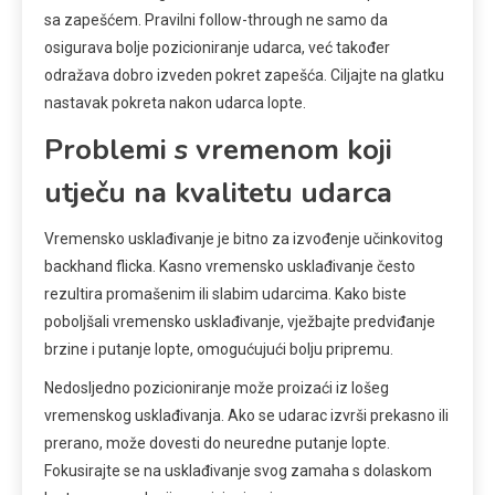
sa zapešćem. Pravilni follow-through ne samo da
osigurava bolje pozicioniranje udarca, već također
odražava dobro izveden pokret zapešća. Ciljajte na glatku
nastavak pokreta nakon udarca lopte.
Problemi s vremenom koji
utječu na kvalitetu udarca
Vremensko usklađivanje je bitno za izvođenje učinkovitog
backhand flicka. Kasno vremensko usklađivanje često
rezultira promašenim ili slabim udarcima. Kako biste
poboljšali vremensko usklađivanje, vježbajte predviđanje
brzine i putanje lopte, omogućujući bolju pripremu.
Nedosljedno pozicioniranje može proizaći iz lošeg
vremenskog usklađivanja. Ako se udarac izvrši prekasno ili
prerano, može dovesti do neuredne putanje lopte.
Fokusirajte se na usklađivanje svog zamaha s dolaskom