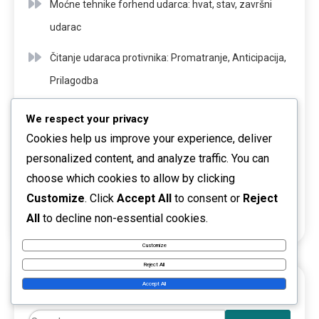
Moćne tehnike forhend udarca: hvat, stav, završni
udarac
Čitanje udaraca protivnika: Promatranje, Anticipacija,
Prilagodba
Defenzivna Kretanja: Agilnost, Pozicioniranje,
We respect your privacy
Ravnoteža
Cookies help us improve your experience, deliver
personalized content, and analyze traffic. You can
Tehnike skakanja servisa: Vrijeme, Spin, Postavljanje
choose which cookies to allow by clicking
Korištenje Spin-a za napad: Topspin, Sidespin,
Customize
. Click
Accept All
to consent or
Reject
All
to decline non-essential cookies.
Postavljanje
Customize
Reject All
PRETRAŽI
Accept All