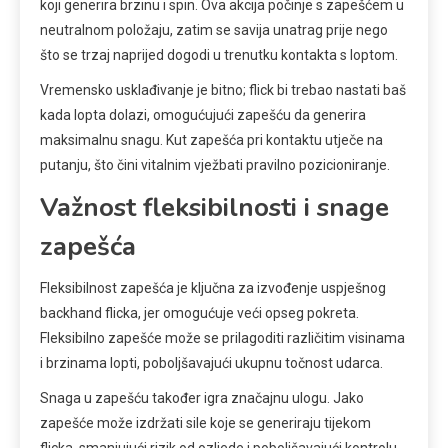
koji generira brzinu i spin. Ova akcija počinje s zapešćem u
neutralnom položaju, zatim se savija unatrag prije nego
što se trzaj naprijed dogodi u trenutku kontakta s loptom.
Vremensko usklađivanje je bitno; flick bi trebao nastati baš
kada lopta dolazi, omogućujući zapešću da generira
maksimalnu snagu. Kut zapešća pri kontaktu utječe na
putanju, što čini vitalnim vježbati pravilno pozicioniranje.
Važnost fleksibilnosti i snage
zapešća
Fleksibilnost zapešća je ključna za izvođenje uspješnog
backhand flicka, jer omogućuje veći opseg pokreta.
Fleksibilno zapešće može se prilagoditi različitim visinama
i brzinama lopti, poboljšavajući ukupnu točnost udarca.
Snaga u zapešću također igra značajnu ulogu. Jako
zapešće može izdržati sile koje se generiraju tijekom