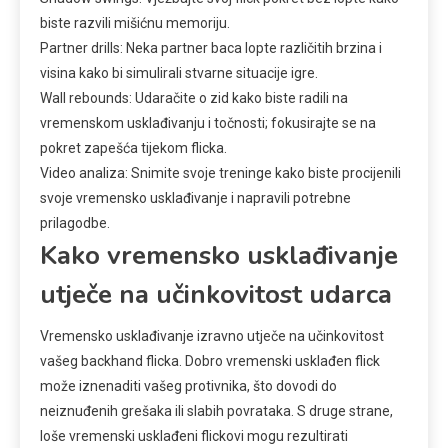
biste razvili mišićnu memoriju.
Partner drills: Neka partner baca lopte različitih brzina i
visina kako bi simulirali stvarne situacije igre.
Wall rebounds: Udaračite o zid kako biste radili na
vremenskom usklađivanju i točnosti; fokusirajte se na
pokret zapešća tijekom flicka.
Video analiza: Snimite svoje treninge kako biste procijenili
svoje vremensko usklađivanje i napravili potrebne
prilagodbe.
Kako vremensko usklađivanje
utječe na učinkovitost udarca
Vremensko usklađivanje izravno utječe na učinkovitost
vašeg backhand flicka. Dobro vremenski usklađen flick
može iznenaditi vašeg protivnika, što dovodi do
neiznuđenih grešaka ili slabih povrataka. S druge strane,
loše vremenski usklađeni flickovi mogu rezultirati