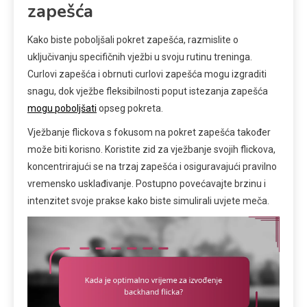
zapešća
Kako biste poboljšali pokret zapešća, razmislite o
uključivanju specifičnih vježbi u svoju rutinu treninga.
Curlovi zapešća i obrnuti curlovi zapešća mogu izgraditi
snagu, dok vježbe fleksibilnosti poput istezanja zapešća
mogu poboljšati
opseg pokreta.
Vježbanje flickova s fokusom na pokret zapešća također
može biti korisno. Koristite zid za vježbanje svojih flickova,
koncentrirajući se na trzaj zapešća i osiguravajući pravilno
vremensko usklađivanje. Postupno povećavajte brzinu i
intenzitet svoje prakse kako biste simulirali uvjete meča.