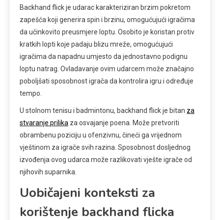
Backhand flick je udarac karakteriziran brzim pokretom
zapešća koji generira spin i brzinu, omogućujući igračima
da učinkovito preusmjere loptu. Osobito je koristan protiv
kratkih lopti koje padaju blizu mreže, omogućujući
igračima da napadnu umjesto da jednostavno podignu
loptu natrag. Ovladavanje ovim udarcem može značajno
poboljšati sposobnost igrača da kontrolira igru i određuje
tempo.
U stolnom tenisu i badmintonu, backhand flick je bitan
za
stvaranje prilika
za osvajanje poena. Može pretvoriti
obrambenu poziciju u ofenzivnu, čineći ga vrijednom
vještinom za igrače svih razina. Sposobnost dosljednog
izvođenja ovog udarca može razlikovati vješte igrače od
njihovih suparnika.
Uobičajeni konteksti za
korištenje backhand flicka