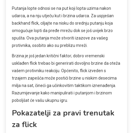
Putanja lopte odnosi se na put koji lopta uzima nakon
udarca, a na nju utječu kut i brzina udarca. Za uspješan
backhand flick, ciljajte na nisku do srednju putanju koja
omogućuje lopti da pređe mrežu dok se još uvijek brzo
spušta. Ova putanja može stvoriti izazove za vašeg
protivnika, osobito ako su preblizu mreži.
Brzina je još jedan kritični faktor; dobro vremenski
usklađen flick trebao bi generirati dovoljno brzine da oteža
vašem protivniku reakciju. Općenito, flick izveden s
trzajem zapešća može postići brzine u niskim desecima
milja na sat, čineći ga učinkovitim taktikom iznenađenja.
Razumijevanje kako manipulirati i putanjom i brzinom
poboljšat će vašu ukupnu igru.
Pokazatelji za pravi trenutak
za flick