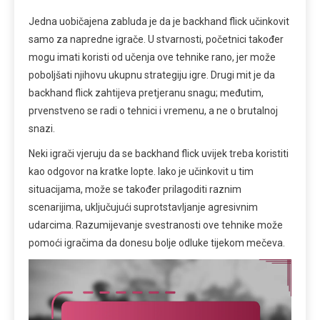
Jedna uobičajena zabluda je da je backhand flick učinkovit
samo za napredne igrače. U stvarnosti, početnici također
mogu imati koristi od učenja ove tehnike rano, jer može
poboljšati njihovu ukupnu strategiju igre. Drugi mit je da
backhand flick zahtijeva pretjeranu snagu; međutim,
prvenstveno se radi o tehnici i vremenu, a ne o brutalnoj
snazi.
Neki igrači vjeruju da se backhand flick uvijek treba koristiti
kao odgovor na kratke lopte. Iako je učinkovit u tim
situacijama, može se također prilagoditi raznim
scenarijima, uključujući suprotstavljanje agresivnim
udarcima. Razumijevanje svestranosti ove tehnike može
pomoći igračima da donesu bolje odluke tijekom mečeva.