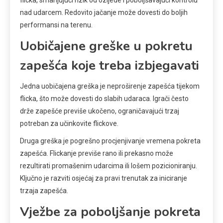
flicka, smanjujući rizik od ozljede i poboljšavajući kontrolu
nad udarcem. Redovito jačanje može dovesti do boljih
performansi na terenu.
Uobičajene greške u pokretu
zapešća koje treba izbjegavati
Jedna uobičajena greška je neproširenje zapešća tijekom
flicka, što može dovesti do slabih udaraca. Igrači često
drže zapešće previše ukočeno, ograničavajući trzaj
potreban za učinkovite flickove.
Druga greška je pogrešno procjenjivanje vremena pokreta
zapešća. Flickanje previše rano ili prekasno može
rezultirati promašenim udarcima ili lošem pozicioniranju.
Ključno je razviti osjećaj za pravi trenutak za iniciranje
trzaja zapešća.
Vježbe za poboljšanje pokreta