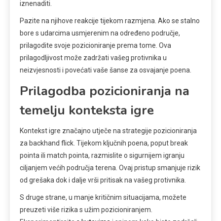
iznenaditi.
Pazite na njihove reakcije tijekom razmjena. Ako se stalno
bore s udarcima usmjerenim na određeno područje,
prilagodite svoje pozicioniranje prema tome. Ova
prilagodljivost može zadržati vašeg protivnika u
neizvjesnosti i povećati vaše šanse za osvajanje poena.
Prilagodba pozicioniranja na
temelju konteksta igre
Kontekst igre značajno utječe na strategije pozicioniranja
za backhand flick. Tijekom ključnih poena, poput break
pointa ili match pointa, razmislite o sigurnijem igranju
ciljanjem većih područja terena. Ovaj pristup smanjuje rizik
od grešaka dok i dalje vrši pritisak na vašeg protivnika.
S druge strane, u manje kritičnim situacijama, možete
preuzeti više rizika s užim pozicioniranjem.