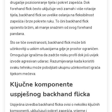
drugačije pozicioniranje tijela i pokret zapešća. Dok
forehand flick često uključuje veći zamah i više rotacije
tijela, backhand flick se uvelike oslanja na fleksibilnost
zapešća i brze pokrete ruku. To čini backhand flick
općenito bržim, ali manje snažnim od svog forehand
pandana.
Što se tiče svestranosti, backhand flick može biti
učinkovitiji u uskim situacijama gdje je prostor ograničen.
Omogućuje igračima da zadrže nisku profil dok još uvijek
izvode agresivan udarac. Razumijevanje kada koristiti
svaku tehniku može poboljšati ukupnu učinkovitost igrača
tijekom mečeva.
Ključne komponente
uspješnog backhand flicka
Uspješna izvedba backhand flicka ovisi o nekoliko ključnih
komponenti, uključujući pokret zapešća, vrijeme i