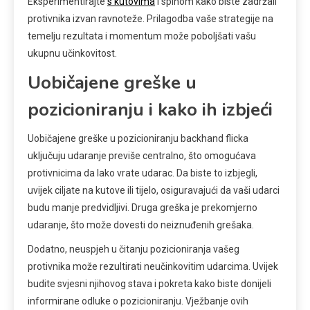
Eksperimentirajte
s kutovima
i spinom kako biste zadržali
protivnika izvan ravnoteže. Prilagodba vaše strategije na
temelju rezultata i momentum može poboljšati vašu
ukupnu učinkovitost.
Uobičajene greške u
pozicioniranju i kako ih izbjeći
Uobičajene greške u pozicioniranju backhand flicka
uključuju udaranje previše centralno, što omogućava
protivnicima da lako vrate udarac. Da biste to izbjegli,
uvijek ciljate na kutove ili tijelo, osiguravajući da vaši udarci
budu manje predvidljivi. Druga greška je prekomjerno
udaranje, što može dovesti do neiznuđenih grešaka.
Dodatno, neuspjeh u čitanju pozicioniranja vašeg
protivnika može rezultirati neučinkovitim udarcima. Uvijek
budite svjesni njihovog stava i pokreta kako biste donijeli
informirane odluke o pozicioniranju. Vježbanje ovih