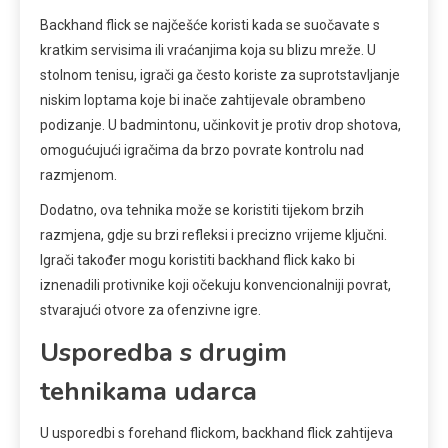
Backhand flick se najčešće koristi kada se suočavate s
kratkim servisima ili vraćanjima koja su blizu mreže. U
stolnom tenisu, igrači ga često koriste za suprotstavljanje
niskim loptama koje bi inače zahtijevale obrambeno
podizanje. U badmintonu, učinkovit je protiv drop shotova,
omogućujući igračima da brzo povrate kontrolu nad
razmjenom.
Dodatno, ova tehnika može se koristiti tijekom brzih
razmjena, gdje su brzi refleksi i precizno vrijeme ključni.
Igrači također mogu koristiti backhand flick kako bi
iznenadili protivnike koji očekuju konvencionalniji povrat,
stvarajući otvore za ofenzivne igre.
Usporedba s drugim
tehnikama udarca
U usporedbi s forehand flickom, backhand flick zahtijeva