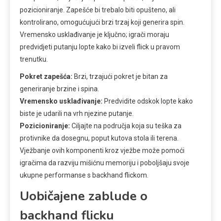
pozicioniranje. Zapešće bi trebalo biti opušteno, ali
kontrolirano, omogućujući brzi trzaj koji generira spin.
Vremensko usklađivanje je ključno; igrači moraju
predvidjeti putanju lopte kako bi izveli flick u pravom
trenutku.
Pokret zapešća:
Brzi, trzajući pokret je bitan za
generiranje brzine i spina.
Vremensko usklađivanje:
Predvidite odskok lopte kako
biste je udarili na vrh njezine putanje.
Pozicioniranje:
Ciljajte na područja koja su teška za
protivnike da dosegnu, poput kutova stola ili terena.
Vježbanje ovih komponenti kroz vježbe može pomoći
igračima da razviju mišićnu memoriju i poboljšaju svoje
ukupne performanse s backhand flickom.
Uobičajene zablude o
backhand flicku