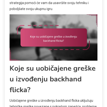
strategija pomoći će vam da usavršite svoju tehniku i
poboljšate svoju ukupnu igru.
Koje su uobičajene greške
u izvođenju backhand
flicka?
Uobičajene greške u izvođenju backhand flicka uključuju
tehničke greške povezane s pokretom zapešća, probleme