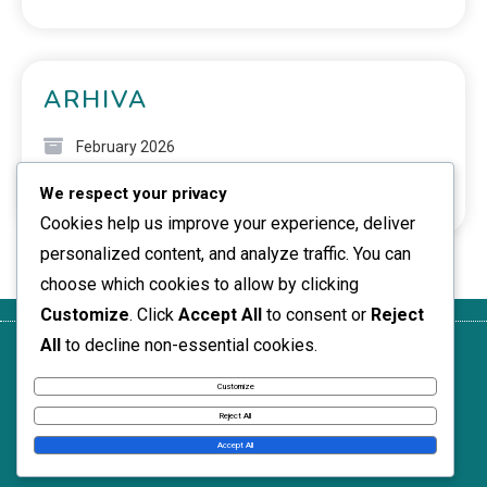
ARHIVA
February 2026
We respect your privacy
January 2026
Cookies help us improve your experience, deliver
personalized content, and analyze traffic. You can
choose which cookies to allow by clicking
Customize
. Click
Accept All
to consent or
Reject
All
to decline non-essential cookies.
Uvjeti
Naša
Kontaktirajte
Politika
Vaša
korištenja
priča
nas
kolačića
privatnost
Customize
News Express © 2026. All Rights Reserved.
Reject All
Accept All