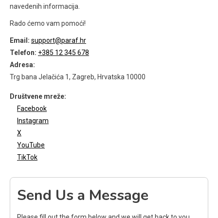
navedenih informacija.
Rado ćemo vam pomoći!
Email:
support@paraf.hr
Telefon:
+385 12 345 678
Adresa:
Trg bana Jelačića 1, Zagreb, Hrvatska 10000
Društvene mreže:
Facebook
Instagram
X
YouTube
TikTok
Send Us a Message
Please fill out the form below and we will get back to you