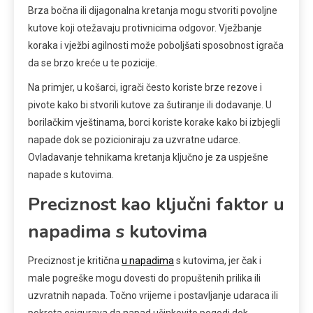
Brza bočna ili dijagonalna kretanja mogu stvoriti povoljne
kutove koji otežavaju protivnicima odgovor. Vježbanje
koraka i vježbi agilnosti može poboljšati sposobnost igrača
da se brzo kreće u te pozicije.
Na primjer, u košarci, igrači često koriste brze rezove i
pivote kako bi stvorili kutove za šutiranje ili dodavanje. U
borilačkim vještinama, borci koriste korake kako bi izbjegli
napade dok se pozicioniraju za uzvratne udarce.
Ovladavanje tehnikama kretanja ključno je za uspješne
napade s kutovima.
Preciznost kao ključni faktor u
napadima s kutovima
Preciznost je kritična
u napadima
s kutovima, jer čak i
male pogreške mogu dovesti do propuštenih prilika ili
uzvratnih napada. Točno vrijeme i postavljanje udaraca ili
pokreta osigurava da napad učinkovito pogodi dok