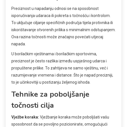
Preciznost u napadanju odnosi se na sposobnost
isporučivanja udaraca ili pokreta s točnošću i kontrolom.
To uključuje ciljanje specifičnih područja tijela protivnika ili
iskorištavanje otvorenih prilika s minimalnim odstupanjem.
Ova razina točnosti može značajno povećati utjecaj
napada.
U borilačkim vještinama i borilačkim sportovima,
preciznost je često razlika između uspješnog udarca i
propuštene prilike. To zahtijeva ne samo vještinu, već i
razumijevanje vremena i distance. Što je napad precizniji,
to je učinkovitiji u postizanju željenog ishoda.
Tehnike za poboljšanje
točnosti cilja
Vježbe koraka:
Vježbanje koraka može poboljšati vašu
sposobnost da se povoljno pozicionirate, omogućujući