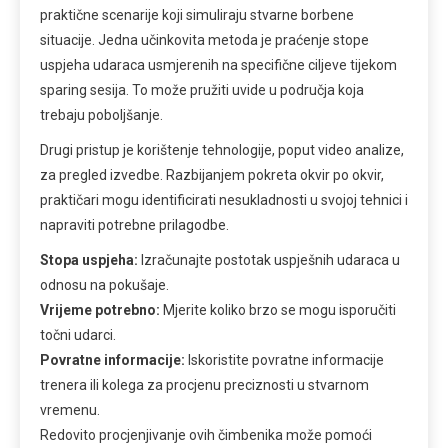
praktične scenarije koji simuliraju stvarne borbene
situacije. Jedna učinkovita metoda je praćenje stope
uspjeha udaraca usmjerenih na specifične ciljeve tijekom
sparing sesija. To može pružiti uvide u područja koja
trebaju poboljšanje.
Drugi pristup je korištenje tehnologije, poput video analize,
za pregled izvedbe. Razbijanjem pokreta okvir po okvir,
praktičari mogu identificirati nesukladnosti u svojoj tehnici i
napraviti potrebne prilagodbe.
Stopa uspjeha:
Izračunajte postotak uspješnih udaraca u
odnosu na pokušaje.
Vrijeme potrebno:
Mjerite koliko brzo se mogu isporučiti
točni udarci.
Povratne informacije:
Iskoristite povratne informacije
trenera ili kolega za procjenu preciznosti u stvarnom
vremenu.
Redovito procjenjivanje ovih čimbenika može pomoći