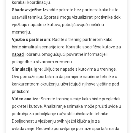
koraka i koordinaciju.
Shadow vježbe:
Izvodite pokrete bez partnera kako biste
usavršili tehniku. Sportaši mogu vizualizirati protivnike dok
vježbaju napade iz kutova, poboljšavajući mišićnu
memoriju.
Vježbe s partnerom:
Radite s trening partnerom kako
biste simulirali scenarije igre. Koristite specifične kutove
za
napad
i obranu, omogućujući povratne informacije i
prilagodbe u stvarnom vremenu.
Simulacija igre:
Uključite napade s kutovima u treninge.
Ovo pomaže sportašima da primijene naučene tehnike u
konkurentnom okruženju, učvršćujući njihove vještine pod
pritiskom.
Video analiza:
Snimite trening sesije kako biste pregledali
pokrete i kutove. Analiziranje snimaka može pružiti uvide u
područja za poboljšanje i učvrstiti učinkovite tehnike.
Dosljednost u vježbanju ovih vježbi ključna je za
ovladavanje. Redovito ponavljanje pomaže sportašima da