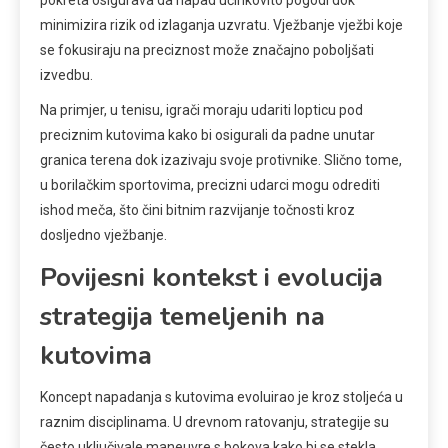
minimizira rizik od izlaganja uzvratu. Vježbanje vježbi koje
se fokusiraju na preciznost može značajno poboljšati
izvedbu.
Na primjer, u tenisu, igrači moraju udariti lopticu pod
preciznim kutovima kako bi osigurali da padne unutar
granica terena dok izazivaju svoje protivnike. Slično tome,
u borilačkim sportovima, precizni udarci mogu odrediti
ishod meča, što čini bitnim razvijanje točnosti kroz
dosljedno vježbanje.
Povijesni kontekst i evolucija
strategija temeljenih na
kutovima
Koncept napadanja s kutovima evoluirao je kroz stoljeća u
raznim disciplinama. U drevnom ratovanju, strategije su
često uključivale maneuvre s bokova kako bi se stekla