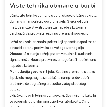
Vrste tehnika obmane u borbi
Učinkovite tehnike obmane u borbi uključuju lažne pokrete,
obmanu i manipulaciju govorom tijela. Svaka od ovih
metoda može stvoriti otvore za napade s kutovima
uzrokujući da protivnici reagiraju prerano ili pogrešno.
Lažni pokreti:
Iznenadni pokret koji oponaša napad može
odvratiti obranu protivnika od vašeg stvarnog cilja.
Obmana:
Skretanje pažnje putem vizualnih ili auditivnih
signala može zbuniti protivnike, omogućujući neočekivane
napade s kutovima.
Manipulacija govorom tijela:
Suptilne promjene u stavu
ili pokretu mogu signalizirati lažne namjere, dovodeći
protivnike do pogrešnog prosudbe vašeg sljedećeg
poteza.
Uključivanje ovih tehnika zahtijeva vježbu i vrijeme kako bi
se osiguralo da je obmana uvjerljiva i učinkovita. Cilj je