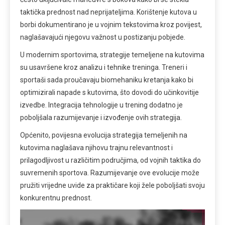
taktička prednost nad neprijateljima. Korištenje kutova u
borbi dokumentirano je u vojnim tekstovima kroz povijest,
naglašavajući njegovu važnost u postizanju pobjede.
U modernim sportovima, strategije temeljene na kutovima
su usavršene kroz analizu i tehnike treninga. Treneri i
sportaši sada proučavaju biomehaniku kretanja kako bi
optimizirali napade s kutovima, što dovodi do učinkovitije
izvedbe. Integracija tehnologije u trening dodatno je
poboljšala razumijevanje i izvođenje ovih strategija.
Općenito, povijesna evolucija strategija temeljenih na
kutovima naglašava njihovu trajnu relevantnost i
prilagodljivost u različitim područjima, od vojnih taktika do
suvremenih sportova. Razumijevanje ove evolucije može
pružiti vrijedne uvide za praktičare koji žele poboljšati svoju
konkurentnu prednost.