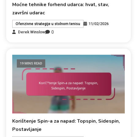
Moćne tehnike forhend udarca: hvat, stav,
završni udarac
11/02/2026
Ofenzivne strategije u stolnom tenisu
0
Derek Winslow
19 MINS READ
Korištenje Spin-a za napad: Topspin, Sidespin,
Postavljanje