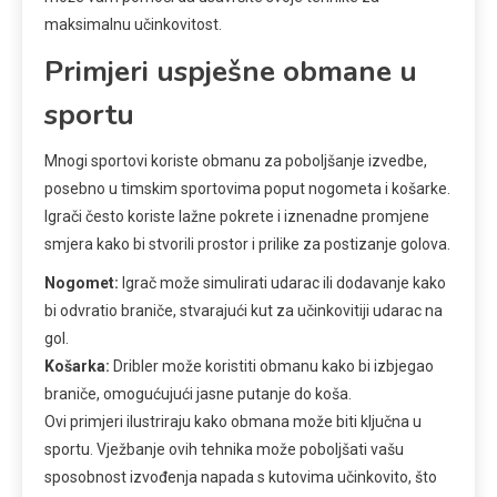
maksimalnu učinkovitost.
Primjeri uspješne obmane u
sportu
Mnogi sportovi koriste obmanu za poboljšanje izvedbe,
posebno u timskim sportovima poput nogometa i košarke.
Igrači često koriste lažne pokrete i iznenadne promjene
smjera kako bi stvorili prostor i prilike za postizanje golova.
Nogomet:
Igrač može simulirati udarac ili dodavanje kako
bi odvratio braniče, stvarajući kut za učinkovitiji udarac na
gol.
Košarka:
Dribler može koristiti obmanu kako bi izbjegao
braniče, omogućujući jasne putanje do koša.
Ovi primjeri ilustriraju kako obmana može biti ključna u
sportu. Vježbanje ovih tehnika može poboljšati vašu
sposobnost izvođenja napada s kutovima učinkovito, što