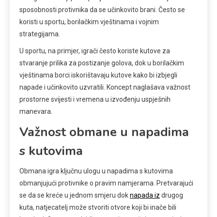
sposobnosti protivnika da se učinkovito brani. Često se
koristi u sportu, borilačkim vještinama i vojnim
strategijama.
U sportu, na primjer, igrači često koriste kutove za
stvaranje prilika za postizanje golova, dok u borilačkim
vještinama borci iskorištavaju kutove kako bi izbjegli
napade i učinkovito uzvratili. Koncept naglašava važnost
prostorne svijesti i vremena u izvođenju uspješnih
manevara.
Važnost obmane u napadima
s kutovima
Obmana igra ključnu ulogu u napadima s kutovima
obmanjujući protivnike o pravim namjerama. Pretvarajući
se da se kreće u jednom smjeru dok
napada iz
drugog
kuta, natjecatelj može stvoriti otvore koji bi inače bili