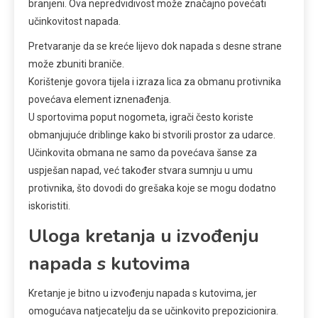
branjeni. Ova nepredvidivost može značajno povećati
učinkovitost napada.
Pretvaranje da se kreće lijevo dok napada s desne strane
može zbuniti braniče.
Korištenje govora tijela i izraza lica za obmanu protivnika
povećava element iznenađenja.
U sportovima poput nogometa, igrači često koriste
obmanjujuće driblinge kako bi stvorili prostor za udarce.
Učinkovita obmana ne samo da povećava šanse za
uspješan napad, već također stvara sumnju u umu
protivnika, što dovodi do grešaka koje se mogu dodatno
iskoristiti.
Uloga kretanja u izvođenju
napada s kutovima
Kretanje je bitno u izvođenju napada s kutovima, jer
omogućava natjecatelju da se učinkovito prepozicionira.