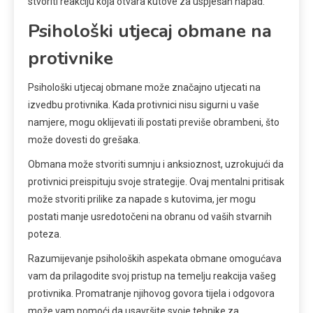
stvoriti reakciju koja otvara kutove za uspješan napad.
Psihološki utjecaj obmane na
protivnike
Psihološki utjecaj obmane može značajno utjecati na
izvedbu protivnika. Kada protivnici nisu sigurni u vaše
namjere, mogu oklijevati ili postati previše obrambeni, što
može dovesti do grešaka.
Obmana može stvoriti sumnju i anksioznost, uzrokujući da
protivnici preispituju svoje strategije. Ovaj mentalni pritisak
može stvoriti prilike za napade s kutovima, jer mogu
postati manje usredotočeni na obranu od vaših stvarnih
poteza.
Razumijevanje psiholoških aspekata obmane omogućava
vam da prilagodite svoj pristup na temelju reakcija vašeg
protivnika. Promatranje njihovog govora tijela i odgovora
može vam pomoći da usavršite svoje tehnike za