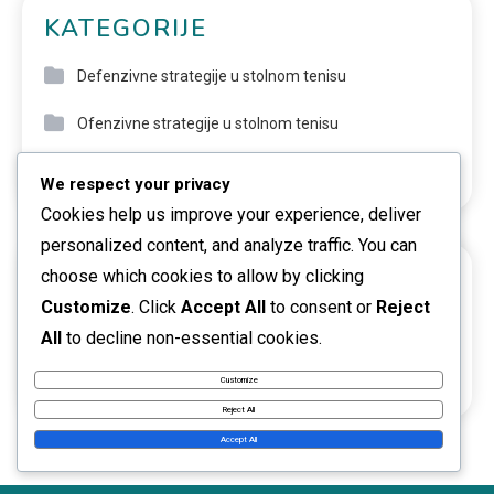
KATEGORIJE
Defenzivne strategije u stolnom tenisu
Ofenzivne strategije u stolnom tenisu
Tehnike serviranja u stolnom tenisu
We respect your privacy
Cookies help us improve your experience, deliver
personalized content, and analyze traffic. You can
choose which cookies to allow by clicking
ARHIVA
Customize
. Click
Accept All
to consent or
Reject
February 2026
All
to decline non-essential cookies.
January 2026
Customize
Reject All
Accept All