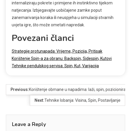
internaliziraju pokrete i primijene ih instinktivno tijekom
natjecanja. Izbjegavajte uobičajene zamke poput
zanemarivanja koraka ili neuspjeha u simulaciji stvarnih
uvjeta igre, što može ometati napredak.
Povezani članci
Strategije protunapada: Vrijeme, Pozicija, Pritisak
Korištenje Spin-a za obranu: Backspin, Sidespin, Kutovi
Tehnike pendulskog servisa: Spin, Kut, Varijacija
Previous:
Korištenje obmane u napadima: laži, spin, pozicioniranj
Next:
Tehnike lobanja: Visina, Spin, Postavljanje
Leave a Reply