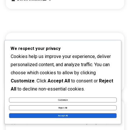
POVEZNICE
We respect your privacy
Naša priča
Cookies help us improve your experience, deliver
personalized content, and analyze traffic. You can
Sve objave
choose which cookies to allow by clicking
Customize
. Click
Accept All
to consent or
Reject
Kontaktirajte nas
All
to decline non-essential cookies.
Customize
NEDAVNE OBJAVE
Reject All
Accept All
Moćne tehnike forhend udarca: hvat, stav, završni