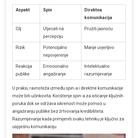
Aspekt
Spin
Direktna
komunikacija
Cilj
Utjecati na
Pružiti jasnoću
percepciju
Rizik
Potencijalno
Manje uvjerljivo
nepovjerenje
Reakcija
Emocionalno
Intelektualno
publike
angažiranje
razumijevanje
U praksi, ravnoteža između spin-a i direktne komunikacije
može biti učinkovita. Korištenje spin-a za isticanje ključnih
poruka dok se održava iskrenost može pomoći u
angažiranju publike bez žrtvovanja kredibiliteta.
Razumijevanje kada primijeniti svaku tehniku je ključno za
uspješnu komunikaciju.