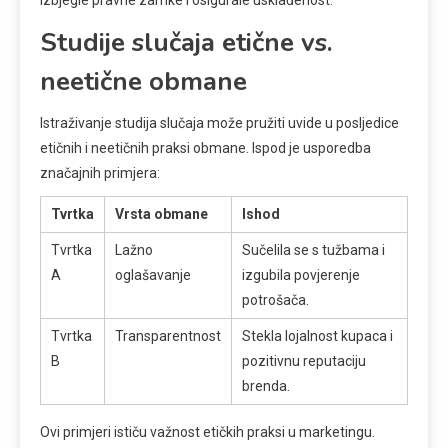
izbjegle pravne zamke i osigurale usklađenost.
Studije slučaja etične vs.
neetične obmane
Istraživanje studija slučaja može pružiti uvide u posljedice
etičnih i neetičnih praksi obmane. Ispod je usporedba
značajnih primjera:
Tvrtka
Vrsta obmane
Ishod
Tvrtka
Lažno
Sučelila se s tužbama i
A
oglašavanje
izgubila povjerenje
potrošača.
Tvrtka
Transparentnost
Stekla lojalnost kupaca i
B
pozitivnu reputaciju
brenda.
Ovi primjeri ističu važnost etičkih praksi u marketingu.