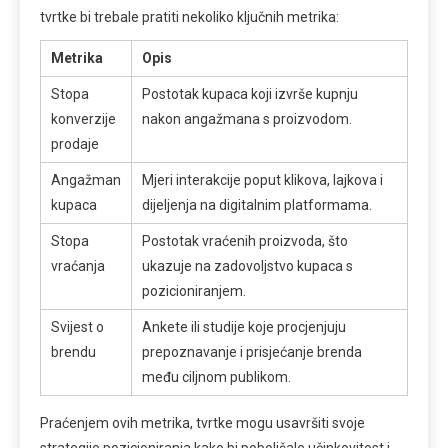
tvrtke bi trebale pratiti nekoliko ključnih metrika:
Metrika
Opis
Stopa
Postotak kupaca koji izvrše kupnju
konverzije
nakon angažmana s proizvodom.
prodaje
Angažman
Mjeri interakcije poput klikova, lajkova i
kupaca
dijeljenja na digitalnim platformama.
Stopa
Postotak vraćenih proizvoda, što
vraćanja
ukazuje na zadovoljstvo kupaca s
pozicioniranjem.
Svijest o
Ankete ili studije koje procjenjuju
brendu
prepoznavanje i prisjećanje brenda
među ciljnom publikom.
Praćenjem ovih metrika, tvrtke mogu usavršiti svoje