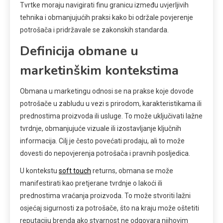
Tvrtke moraju navigirati finu granicu između uvjerljivih
tehnika i obmanjujućih praksi kako bi održale povjerenje
potrošača i pridržavale se zakonskih standarda.
Definicija obmane u
marketinškim kontekstima
Obmana u marketingu odnosi se na prakse koje dovode
potrošače u zabludu u vezi s prirodom, karakteristikama ili
prednostima proizvoda ili usluge. To može uključivati lažne
tvrdnje, obmanjujuće vizuale ili izostavljanje ključnih
informacija. Cilj je često povećati prodaju, ali to može
dovesti do nepovjerenja potrošača i pravnih posljedica.
U kontekstu
soft touch
returns, obmana se može
manifestirati kao pretjerane tvrdnje o lakoći ili
prednostima vraćanja proizvoda. To može stvoriti lažni
osjećaj sigurnosti za potrošače, što na kraju može oštetiti
reputaciju brenda ako stvarnost ne odgovara njihovim