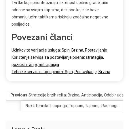
Tvrtke koje prioritetiziraju iskrenost obično grade jače
odnose sa svojim kupcima, dok one koje se bave
obmanjujućim taktikama riskiraju značajne negativne
posljedice.
Povezani članci
Učinkovite varijacije usluga: Spin, Brzina, Postavljanje
Korištenje servisa za postavljanje poena: strategija,
pozicioniranje, anticipacija
Tehnike servisa s topspinom: Spin, Postavljanje, Brzina
Previous:
Strategije brzih relija: Brzina, Anticipacija, Odabir udarc
Next:
Tehnike Loopinga: Topspin, Tajming, Rad nogu