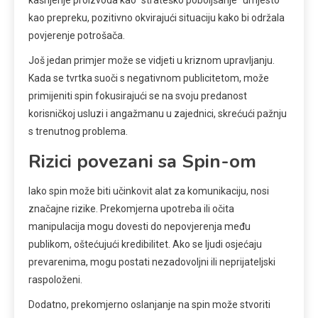
kašnjenje proizvoda kao “strateško poboljšanje” umjesto
kao prepreku, pozitivno okvirajući situaciju kako bi održala
povjerenje potrošača.
Još jedan primjer može se vidjeti u kriznom upravljanju.
Kada se tvrtka suoči s negativnom publicitetom, može
primijeniti spin fokusirajući se na svoju predanost
korisničkoj usluzi i angažmanu u zajednici, skrećući pažnju
s trenutnog problema.
Rizici povezani sa Spin-om
Iako spin može biti učinkovit alat za komunikaciju, nosi
značajne rizike. Prekomjerna upotreba ili očita
manipulacija mogu dovesti do nepovjerenja među
publikom, oštećujući kredibilitet. Ako se ljudi osjećaju
prevarenima, mogu postati nezadovoljni ili neprijateljski
raspoloženi.
Dodatno, prekomjerno oslanjanje na spin može stvoriti