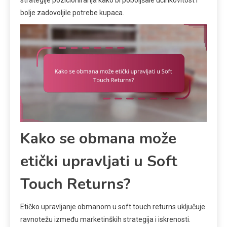
strategije pozicioniranja kako bi poboljšale učinkovitost i
bolje zadovoljile potrebe kupaca.
Kako se obmana može
etički upravljati u Soft
Touch Returns?
Etičko upravljanje obmanom u soft touch returns uključuje
ravnotežu između marketinških strategija i iskrenosti.