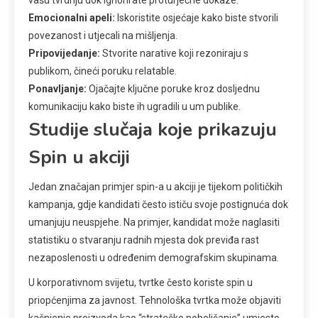
vašu tvrdnju dok ignorirate proturječne dokaze.
Emocionalni apeli:
Iskoristite osjećaje kako biste stvorili
povezanost i utjecali na mišljenja.
Pripovijedanje:
Stvorite narative koji rezoniraju s
publikom, čineći poruku relatable.
Ponavljanje:
Ojačajte ključne poruke kroz dosljednu
komunikaciju kako biste ih ugradili u um publike.
Studije slučaja koje prikazuju
Spin u akciji
Jedan značajan primjer spin-a u akciji je tijekom političkih
kampanja, gdje kandidati često ističu svoje postignuća dok
umanjuju neuspjehe. Na primjer, kandidat može naglasiti
statistiku o stvaranju radnih mjesta dok previđa rast
nezaposlenosti u određenim demografskim skupinama.
U korporativnom svijetu, tvrtke često koriste spin u
priopćenjima za javnost. Tehnološka tvrtka može objaviti